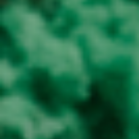
verschil
Sinds 1996 zijn wij gespecialiseerd in de re-
integratie van zieke werknemers. Wij bouwen
continu kennis en ervaring op. Daardoor leveren
wij een belangrijke bijdrage aan de succesvolle
re-integratie van zieke werknemers. Wij helpen
werkgevers de re-integratie mogelijkheden
goed te benutten en voorkomen dat valkuilen
over het hoofd worden gezien.
Enroute werkt voor uiteenlopende organisaties
in de Randstad in alle sectoren. Buiten