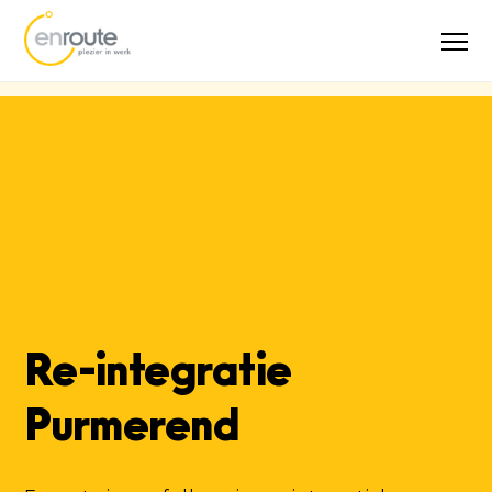
5,0
Spoor 2
Meer
Verzuimtraining
specialist
dan 25 jaar
(73 reviews)
op maat
ervaring
Re-integratie
Purmerend