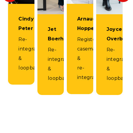
Cindy
Arnaud
Peter
Hoppes
Jet
Joyce
Boerhave
Overbeek
Re-
Register
integratie
casemanager
Re-
Re-
&
&
integratie
integratie
loopbaancoach
re-
&
&
integratiecoach
loopbaancoach
loopbaanc