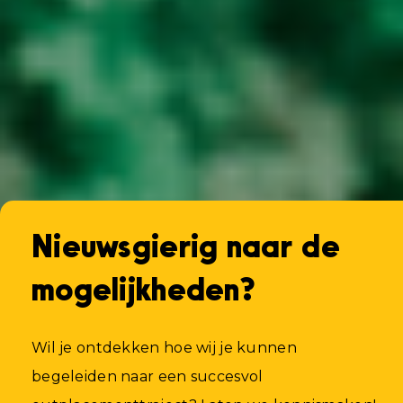
Purmerend vindt u Enroute ook in andere
plaatsen, zoals Amsterdam, Haarlem, Zaandam,
Utrecht, Leiden en Rotterdam.
Nieuwsgierig naar de
mogelijkheden?
Wil je ontdekken hoe wij je kunnen
begeleiden naar een succesvol