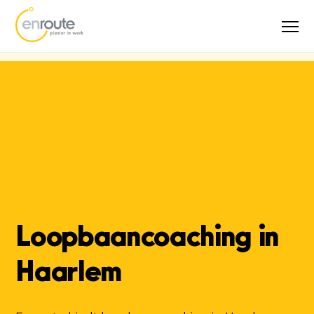
5,0
Meer
Spoor 2
dan 25 jaar
specialist
Verzuimtrainin
(73 reviews)
ervaring
op maat
Loopbaancoaching in
Haarlem