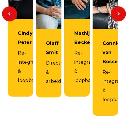
Cindy
Mathijs
Peter
Becker
Olaff
Connie
Smit
van
Re-
Re-
Bossé
integratie
integratie
Directeur
&
&
&
Re-
loopbaancoach
loopbaancoach
arbeidsdeskundige
integratie
&
loopbaanc