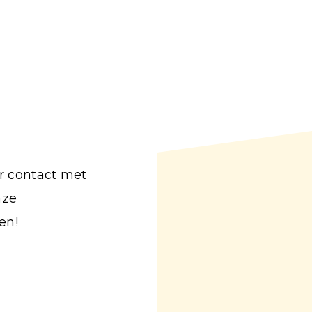
r contact met
nze
en!