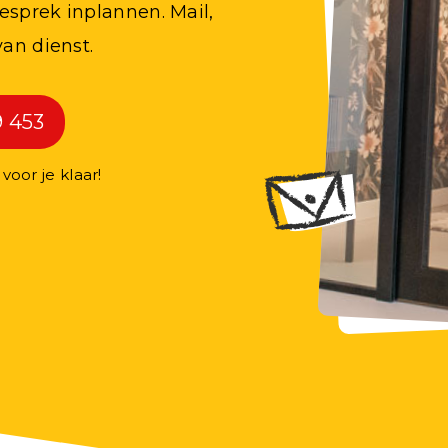
esprek inplannen. Mail,
van dienst.
9 453
oor je klaar!