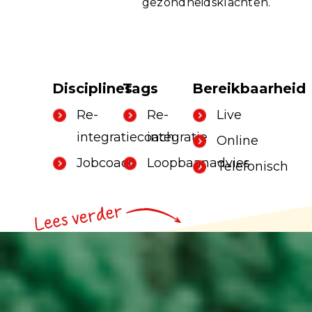
gezondheidsklachten.
Disciplines
Tags
Bereikbaarheid
Re-
Re-
Live
integratiecoach
integratie
Online
Jobcoach
Loopbaanadvies
Telefonisch