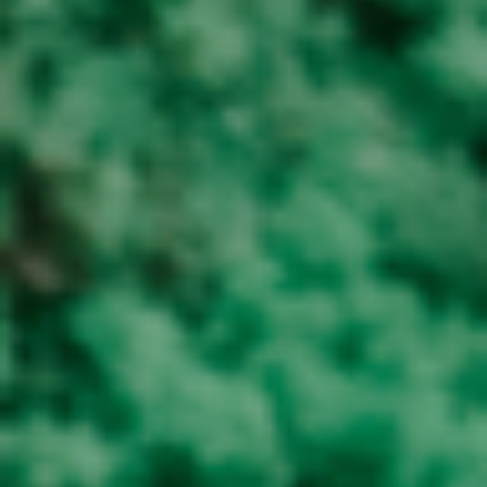
Mijn gouden tip
Wees jezelf, ook als je gaat solliciteren. Je bent
goed zoals je bent. En: Wat je niet breekt, maakt
je sterker.
Persoonlijke interesses
Studeren (toegepaste psychologie), wandelen,
hardlopen, lezen (veel vakliteratuur maar ook
weleens een roman). Verder houd ik van
gezellig afspreken met vrienden en van
ontspannen met mijn vriend. Op vakantie ga ik