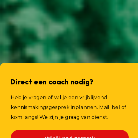
het liefst naar de zon, de zee, het strand,
terrasjes. Lekker in Spanje of Italië.
Direct een coach nodig?
Heb je vragen of wil je een vrijblijvend
kennismakingsgesprek inplannen. Mail, bel of
kom langs! We zijn je graag van dienst.