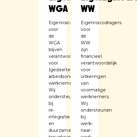
WGA
WW
Eigenrisicodragers
Eigenrisicodragers
voor
voor
de
de
WGA
WW
blijven
zijn
verantwoordelijk
financieel
voor
verantwoordelijk
(gedeeltelijk)
voor
arbeidsongeschikte
uitkeringen
werknemers.
van
Wij
voormalige
ondersteunen
werknemers.
bij
Wij
re-
ondersteunen
integratie
bij
en
werk-
duurzame
naar-
terugkeer
werk